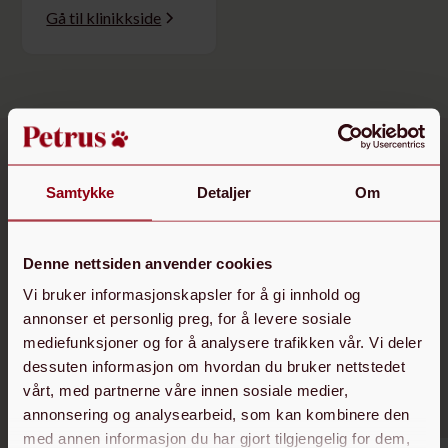
Gå til klinikkside
Samtykke
Detaljer
Om
4,7 stjerner
fra 67 anmeldelser på
Dette sier kundene
Denne nettsiden anvender cookies
våre
Vi bruker informasjonskapsler for å gi innhold og
annonser et personlig preg, for å levere sosiale
mediefunksjoner og for å analysere trafikken vår. Vi deler
Vi har utført over 35 000 behandlinger på hunder, katter,
dessuten informasjon om hvordan du bruker nettstedet
gnagere og eksotiske dyr i Oslo.
vårt, med partnerne våre innen sosiale medier,
annonsering og analysearbeid, som kan kombinere den
med annen informasjon du har gjort tilgjengelig for dem,