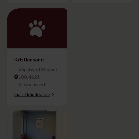
Åpner i høst
Kristiansand
Vågsbygd Ringvei
100, 4621
Kristiansand
Gå til klinikkside