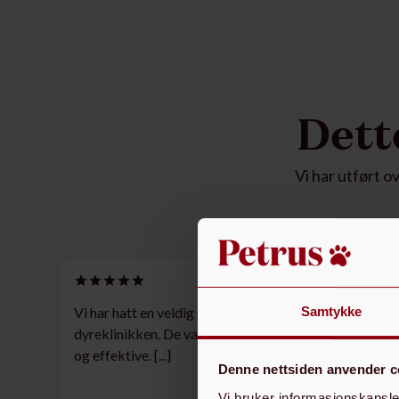
Dett
Vi har utført o
Samtykke
Vi har hatt en veldig god opplevelse på denne
dyreklinikken. De var hyggelige, imøtekommende
og effektive. [...]
Denne nettsiden anvender c
Vi bruker informasjonskapsler