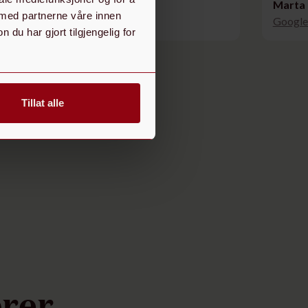
Christian J.
Marta 
 med partnerne våre innen
Google Reviews
Google
u har gjort tilgjengelig for
Tillat alle
ærer