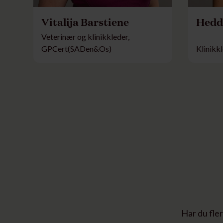
Vitalija Barstiene
Hedd
Veterinær og klinikkleder,
GPCert(SADen&Os)
Klinikk
Har du fler