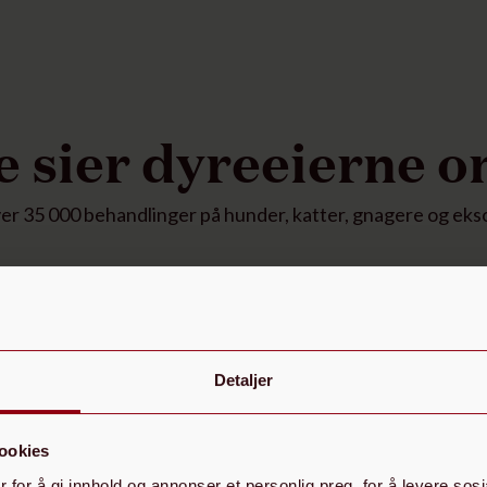
e sier dyreeierne o
ver 35 000 behandlinger på hunder, katter, gnagere og ekso
Detaljer
Det er et delikat og hyggelig sted. Dyktig og
vennlig veterinær. Hun var tydelig og ga oss god
informasjon. Vi følte oss trygge og godt ivaretatt.
t
ookies
 for å gi innhold og annonser et personlig preg, for å levere sos