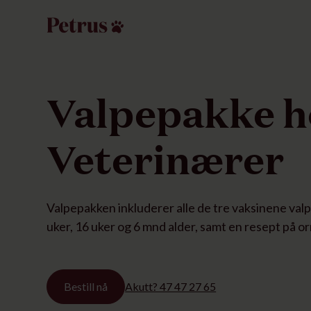
Valpepakke h
Veterinærer
Valpepakken inkluderer alle de tre vaksinene valp
uker, 16 uker og 6 mnd alder, samt en resept på o
Bestill nå
Akutt? 47 47 27 65