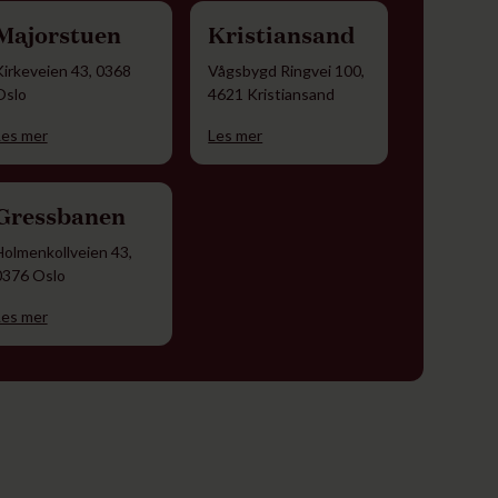
Majorstuen
Kristiansand
Kirkeveien 43, 0368
Vågsbygd Ringvei 100,
Oslo
4621 Kristiansand
Les mer
Les mer
Gressbanen
Holmenkollveien 43,
0376 Oslo
Les mer