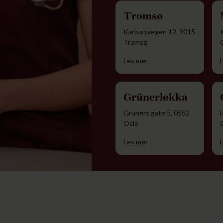
Tromsø
Karlsøyvegen 12, 9015
Tromsø
Les mer
Grünerløkka
Grüners gate 5, 0552
Oslo
Les mer