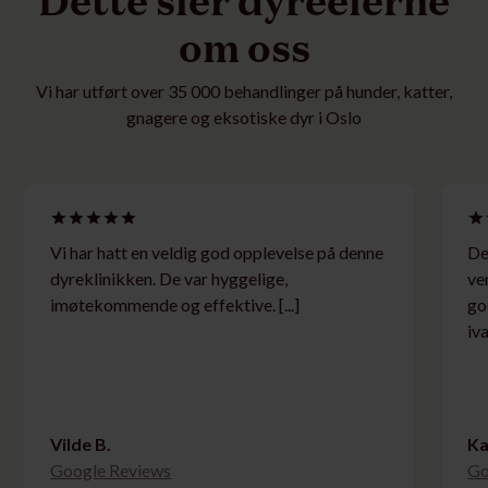
om oss
Vi har utført over 35 000 behandlinger på hunder, katter,
gnagere og eksotiske dyr i Oslo
Vi har hatt en veldig god opplevelse på denne
De
dyreklinikken. De var hyggelige,
ve
imøtekommende og effektive. [...]
go
iv
Vilde B.
Ka
Google Reviews
Go