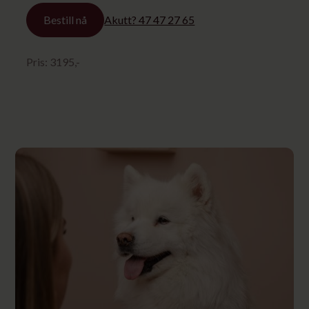
Bestill nå
Akutt? 47 47 27 65
Pris:
3195
,-