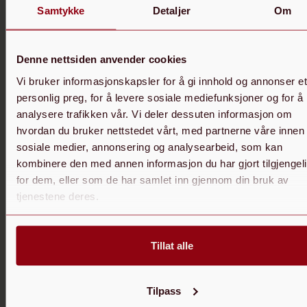
Samtykke
Detaljer
Om
Vitalija Barstiene
Veterinær og klinikkleder, GPCert(SADen&Os)
Denne nettsiden anvender cookies
Vi bruker informasjonskapsler for å gi innhold og annonser et
personlig preg, for å levere sosiale mediefunksjoner og for å
analysere trafikken vår. Vi deler dessuten informasjon om
hvordan du bruker nettstedet vårt, med partnerne våre innen
sosiale medier, annonsering og analysearbeid, som kan
kombinere den med annen informasjon du har gjort tilgjengel
for dem, eller som de har samlet inn gjennom din bruk av
tjenestene deres.
Tillat alle
Tilpass