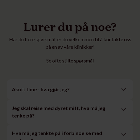
Lurer du på noe?
Har du flere spørsmål, er du velkommen til å kontakte oss
på en av våre klinikker!
Se ofte stilte spørsmål
Akutt time - hva gjør jeg?
Ta kontakt med klinikken på telefon eller book første
Jeg skal reise med dyret mitt, hva må jeg
ledige time online. Finner du ikke en time med én gang,
tenke på?
anbefaler vi alltid at du ringer oss – vi prioriterer å
hjelpe dyr som trenger akutt behandling.
Hva som må ordnes før reise kommer anpå hvilke land
Hva må jeg tenkte på i forbindelse med
dere skal til. Vi anbefaler å bruke mattilsynets