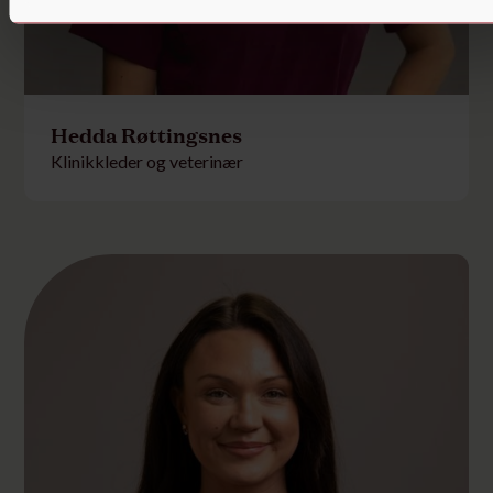
Hedda Røttingsnes
Klinikkleder og veterinær