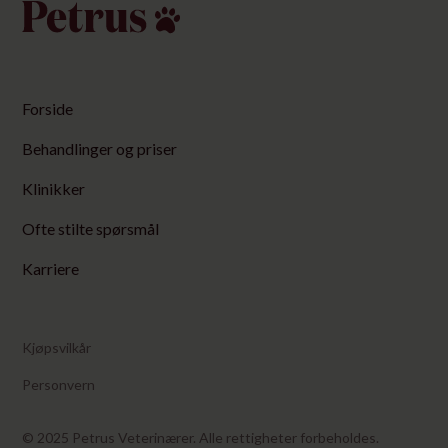
Det er helt normalt at kjæledyret ditt er litt trøtt og
Blodprøver
påvirket det første døgnet. I løpet av de første 24
timene er det også vanlig han de:
Tilby gjerne en liten prosjon mat når dere kommer
Forside
hjem, og gi tilgang på vann i roligere mengder. En
oppkast-episode kan forekomme, men gjentatte
Behandlinger og priser
oppkast er ikke normalt.
Klinikker
Sover mer enn normalt
Ofte stilte spørsmål
Er litt ustø
Har redusert matlyst
Karriere
Fryser lettere
Pass på at dyret er i ro det første døgnet. Hold dere
Kjøpsvilkår
derfor til:
Personvern
Korte lufteturer i bånd
Ingen hopping, løping eller vill lek
© 2025 Petrus Veterinærer. Alle rettigheter forbeholdes.