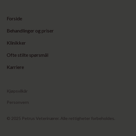
timene er det også vanlig han de:
Tilby gjerne en liten prosjon mat når dere kommer
Forside
hjem, og gi tilgang på vann i roligere mengder. En
oppkast-episode kan forekomme, men gjentatte
Behandlinger og priser
oppkast er ikke normalt.
Klinikker
Sover mer enn normalt
Ofte stilte spørsmål
Er litt ustø
Har redusert matlyst
Karriere
Fryser lettere
Pass på at dyret er i ro det første døgnet. Hold dere
Kjøpsvilkår
derfor til:
Personvern
Korte lufteturer i bånd
Ingen hopping, løping eller vill lek
© 2025 Petrus Veterinærer. Alle rettigheter forbeholdes.
Katter bør holdes inne