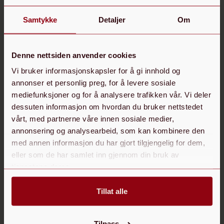
Samtykke
Detaljer
Om
Denne nettsiden anvender cookies
Vi bruker informasjonskapsler for å gi innhold og
annonser et personlig preg, for å levere sosiale
mediefunksjoner og for å analysere trafikken vår. Vi deler
dessuten informasjon om hvordan du bruker nettstedet
vårt, med partnerne våre innen sosiale medier,
annonsering og analysearbeid, som kan kombinere den
med annen informasjon du har gjort tilgjengelig for dem,
eller som de har samlet inn gjennom din bruk av
tjenestene deres.
Tillat alle
Vitalija Barstiene
Veterinær og klinikkleder, GPCert(SADen&Os)
Tilpass