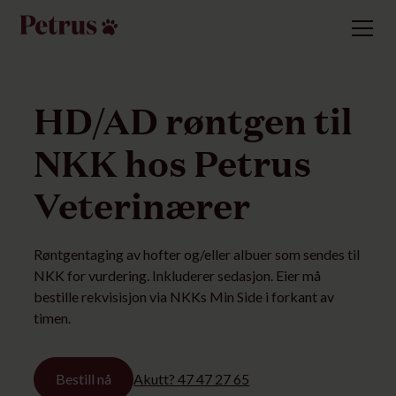
HD/AD røntgen til
NKK hos Petrus
Veterinærer
Røntgentaging av hofter og/eller albuer som sendes til
NKK for vurdering. Inkluderer sedasjon. Eier må
bestille rekvisisjon via NKKs Min Side i forkant av
timen.
Bestill nå
Akutt? 47 47 27 65