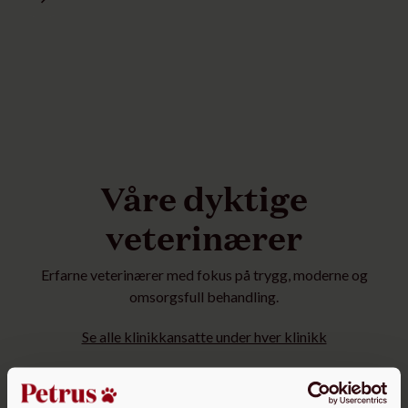
Våre dyktige
veterinærer
Erfarne veterinærer med fokus på trygg, moderne og
omsorgsfull behandling.
Se alle klinikkansatte under hver klinikk