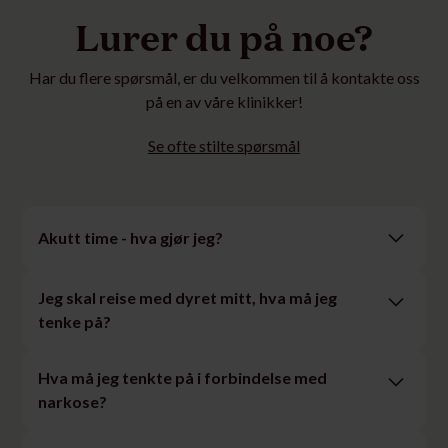
Lurer du på noe?
Har du flere spørsmål, er du velkommen til å kontakte oss
på en av våre klinikker!
Se ofte stilte spørsmål
Akutt time - hva gjør jeg?
Ta kontakt med klinikken på telefon eller book første
Jeg skal reise med dyret mitt, hva må jeg
ledige time online. Finner du ikke en time med én gang,
tenke på?
anbefaler vi alltid at du ringer oss – vi prioriterer å
hjelpe dyr som trenger akutt behandling.
Hva som må ordnes før reise kommer anpå hvilke land
Hva må jeg tenkte på i forbindelse med
dere skal til. Vi anbefaler å bruke mattilsynets
narkose?
reiseveileder. Eier er selv ansvarlig for å følge
regelverket, men bestill gjerne en veterinærtime for
Før narkose