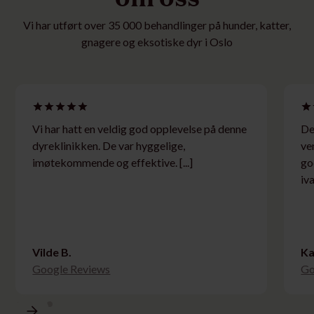
Vi har utført over 35 000 behandlinger på hunder, katter,
gnagere og eksotiske dyr i Oslo
Vi har hatt en veldig god opplevelse på denne
De
dyreklinikken. De var hyggelige,
ve
imøtekommende og effektive. [...]
go
iv
Vilde B.
Ka
Google Reviews
Go