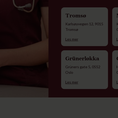
Tromsø
Karlsøyvegen 12, 9015
Tromsø
Les mer
Grünerløkka
Grüners gate 5, 0552
Oslo
Les mer