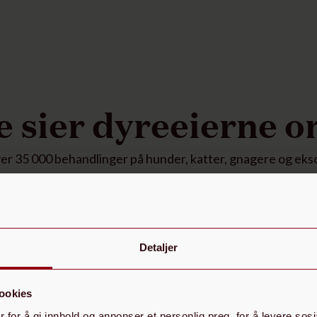
e sier dyreeierne o
ver 35 000 behandlinger på hunder, katter, gnagere og ekso
Detaljer
Det er et delikat og hyggelig sted. Dyktig og
vennlig veterinær. Hun var tydelig og ga oss god
ookies
informasjon. Vi følte oss trygge og godt ivaretatt.
t
 for å gi innhold og annonser et personlig preg, for å levere sos