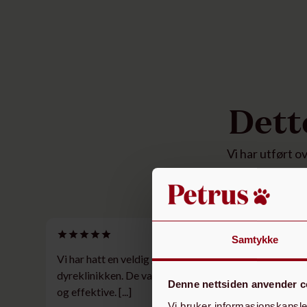
Dett
Vi har utført o
Samtykke
Vi har hatt en veldig god opplevelse på denne
dyreklinikken. De var hyggelige, imøtekommende
Denne nettsiden anvender c
og effektive. [...]
Vi bruker informasjonskapsler