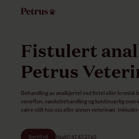
Fistulert anal
Petrus Veter
Behandling av analkjertel ved fistel eller kronisk
veneflon, væskebehandling og kontinuerlig overv
være stilt hos oss eller annen veterinær. Inklude
Bestill nå
Akutt? 47 47 27 65