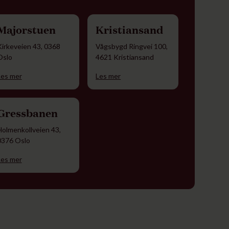
Majorstuen
Kristiansand
Kirkeveien 43, 0368
Vågsbygd Ringvei 100,
Oslo
4621 Kristiansand
Les mer
Les mer
Gressbanen
Holmenkollveien 43,
0376 Oslo
Les mer