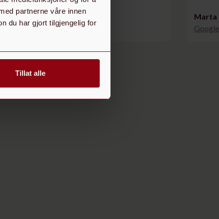
 med partnerne våre innen
Christian J.
Marta 
u har gjort tilgjengelig for
Google Reviews
Google
Tillat alle