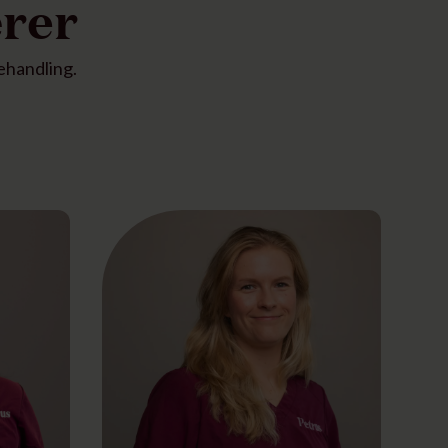
ærer
ehandling.